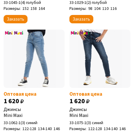
33-1045-1(4) голубой
33-1029-1(2) голубой
Размеры:
152
158
164
Размеры:
98
104
110
116
Заказать
Заказать
Оптовая цена
Оптовая цена
1 620
1 620
Джинсы
Джинсы
Mini Maxi
Mini Maxi
33-1062-1(3) синий
33-1075-1(3) синий
Размеры:
122-128
134-140
146
Размеры:
122-128
134-140
146