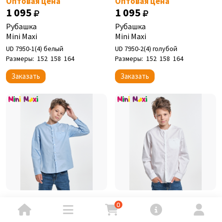
Оптовая цена
Оптовая цена
1 095
1 095
Рубашка
Рубашка
Mini Maxi
Mini Maxi
UD 7950-1(4) белый
UD 7950-2(4) голубой
Размеры:
152
158
164
Размеры:
152
158
164
Заказать
Заказать
Оптовая цена
Оптовая цена
0
975
975