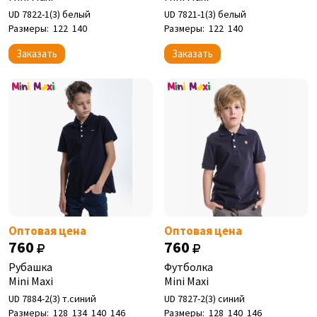
UD 7822-1(3) белый
UD 7821-1(3) белый
Размеры:
122
140
Размеры:
122
140
Заказать
Заказать
Оптовая цена
Оптовая цена
760
760
Рубашка
Футболка
Mini Maxi
Mini Maxi
UD 7884-2(3) т.синий
UD 7827-2(3) синий
Размеры:
128
134
140
146
Размеры:
128
140
146