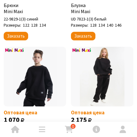
Брюки
Блузка
Mini Maxi
Mini Maxi
22-9829-1(3) синий
UD 7823-1(3) белый
Размеры:
122
128
134
Размеры:
128
134
140
146
Заказать
Заказать
Оптовая цена
Оптовая цена
1 070
2 175
0
Джемпер
Спортивный костюм
Mini Maxi
Mini Maxi