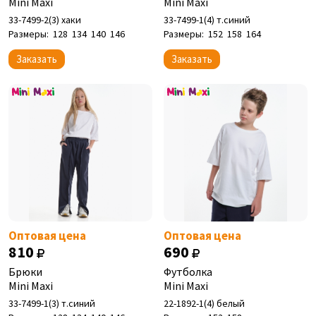
Mini Maxi
Mini Maxi
33-7499-2(3) хаки
33-7499-1(4) т.синий
Размеры:
128
134
140
146
Размеры:
152
158
164
Заказать
Заказать
Оптовая цена
Оптовая цена
810
690
Брюки
Футболка
Mini Maxi
Mini Maxi
33-7499-1(3) т.синий
22-1892-1(4) белый