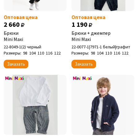
Оптовая цена
Оптовая цена
2 660
1 190
Брюки
Брюки + джемпер
Mini Maxi
Mini Maxi
22-8049-1(2) черный
22-0077-1|7971-1 белый|графит
Размеры:
98
104
110
116
122
Размеры:
98
104
110
116
122
Заказать
Заказать