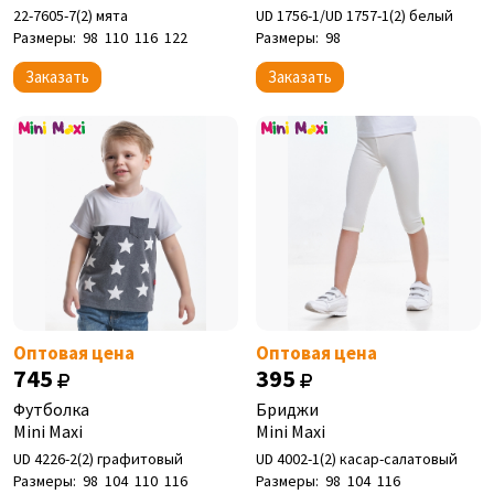
22-7605-7(2) мята
UD 1756-1/UD 1757-1(2) белый
Размеры:
98
110
116
122
Размеры:
98
Заказать
Заказать
Оптовая цена
Оптовая цена
745
395
Футболка
Бриджи
Mini Maxi
Mini Maxi
UD 4226-2(2) графитовый
UD 4002-1(2) касар-салатовый
Размеры:
98
104
110
116
Размеры:
98
104
116