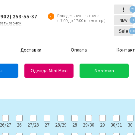
!
23
(902) 253-55-37
Понедельник - пятница
NEW
с 7:00 до 17:00 (по мск. вр.)
11
зать звонок
Sale
113
Доставка
Оплата
Контак
ы
Одежда Mini Maxi
Nordman
26/27
26
27/28
27
28/29
28
29/30
29
30/31
30