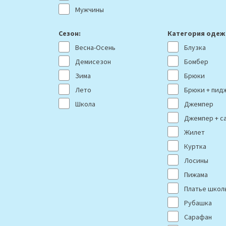
Мужчины
Сезон:
Категория одеж
Весна-Осень
Блузка
Демисезон
Бомбер
Зима
Брюки
Лето
Брюки + пид
s
Школа
Джемпер
Джемпер + с
Жилет
Куртка
Лосины
Пижама
Платье школ
Рубашка
Сарафан