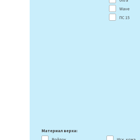
Ultra
Wave
ПС 15
Материал верха:
Войлок
Иск. кожа