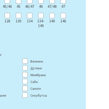
45/46
45
46/47
46
47/48
47
128
130
134
134-
140
146
140
:
Валенки
Дутики
Мембрана
Сабо
Сапоги
цкие
Сноубутсы