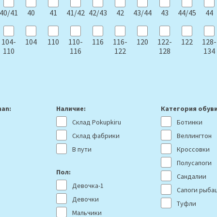
40/41
40
41
41/42
42/43
42
43/44
43
44/45
44
104-
104
110
110-
116
116-
120
122-
122
128-
110
116
122
128
134
an:
Наличие:
Категория обуви
Склад Pokupkiru
Ботинки
Склад фабрики
Веллингтон
В пути
Кроссовки
Полусапоги
Пол:
Сандалии
Девочка-1
Сапоги рыба
Девочки
Туфли
Мальчики