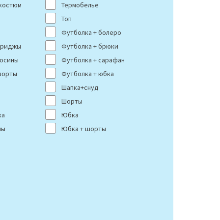
костюм
Термобелье
Топ
Футболка + болеро
бриджы
Футболка + брюки
лосины
Футболка + сарафан
шорты
Футболка + юбка
Шапка+снуд
Шорты
ка
Юбка
ны
Юбка + шорты