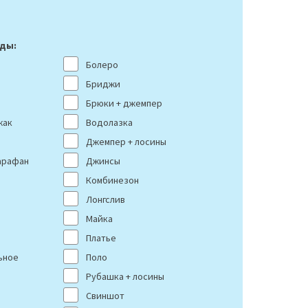
ды:
Болеро
Бриджи
Брюки + джемпер
жак
Водолазка
Джемпер + лосины
арафан
Джинсы
Комбинезон
Лонгслив
Майка
Платье
ьное
Поло
Рубашка + лосины
Свиншот