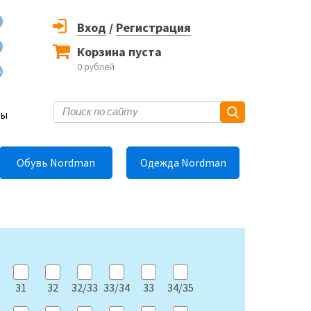
Вход
/
Регистрация
Корзина пуста
0
рублей
6
ты
Обувь Nordman
Одежда Nordman
31
32
32/33
33/34
33
34/35