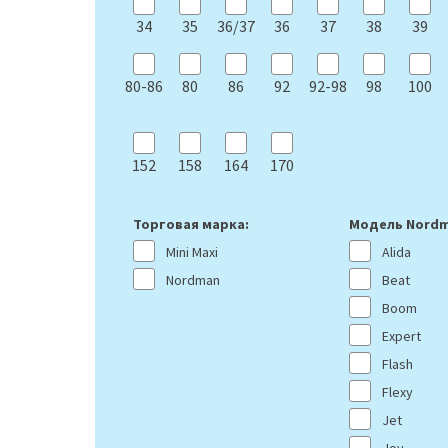
34
35
36/37
36
37
38
39
80-86
80
86
92
92-98
98
100
152
158
164
170
Торговая марка:
Модель Nordm
Mini Maxi
Alida
Nordman
Beat
Boom
Expert
Flash
Flexy
Jet