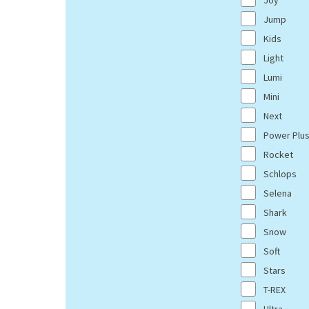
Joy
Jump
Kids
Light
Lumi
Mini
Next
Power Plu
Rocket
Schlops
Selena
Shark
Snow
Soft
Stars
T-REX