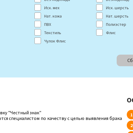
Иск. мех
Иск. шерсть
Нат. кожа
Нат. шерсть
ПВХ
Полиэстер
Текстиль
Флис
Чулок Флис
Сб
О
вку "Честный знак"
ются специалистом по качеству с целью выявления брака