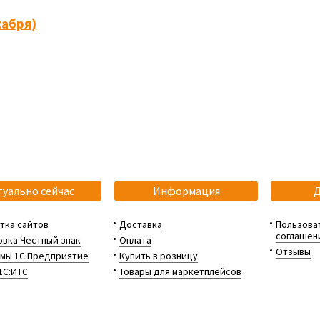
кабря)
туально сейчас
Информация
тка сайтов
Доставка
Пользова
соглашен
вка Честный знак
Оплата
Отзывы
мы 1С:Предприятие
Купить в розницу
1С:ИТС
Товары для маркетплейсов