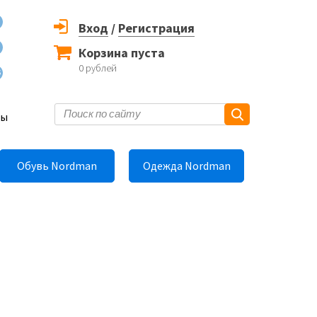
Вход
/
Регистрация
Корзина пуста
0
рублей
6
ты
Обувь Nordman
Одежда Nordman