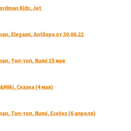
rdman Kids, Jet
, Elegami, Antilopa от 30.06.22
an, Топ-топ, Bumi 15 мая
Miki, Сказка (4 мая)
n, Топ-топ, Bumi, Ecotex (6 апреля)