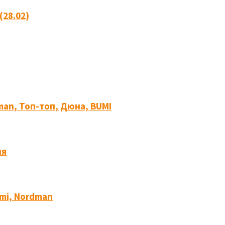
(28.02)
an, Топ-топ, Дюна, BUMI
ия
mi, Nordman