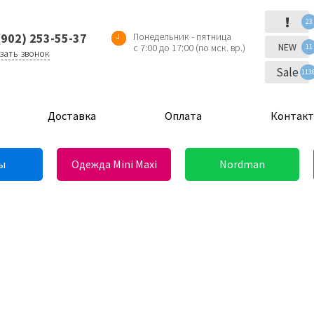
!
23
(902) 253-55-37
Понедельник - пятница
NEW
с 7:00 до 17:00 (по мск. вр.)
11
зать звонок
Sale
113
Доставка
Оплата
Контак
ы
Одежда Mini Maxi
Nordman