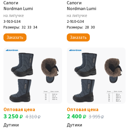
Сапоги
Сапоги
Nordman Lumi
Nordman Lumi
на липучке
на липучке
3-910-G34
2-910-G34
Размеры:
32
33
34
Размеры:
28
30
Заказать
Заказать
Оптовая цена
Оптовая цена
3 250
2 400
4 310
3 995
Дутики
Дутики