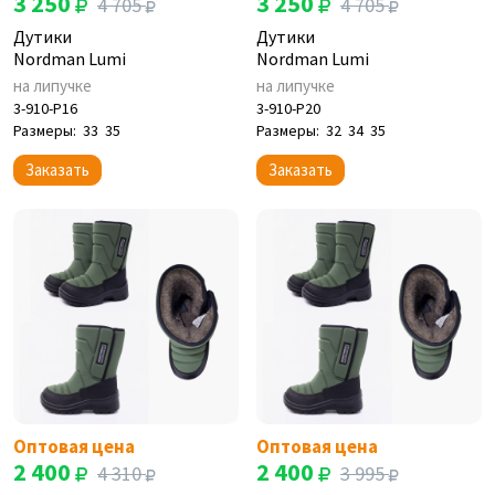
3 250
3 250
4 705
4 705
Дутики
Дутики
Nordman Lumi
Nordman Lumi
на липучке
на липучке
3-910-P16
3-910-P20
Размеры:
33
35
Размеры:
32
34
35
Заказать
Заказать
Оптовая цена
Оптовая цена
2 400
2 400
4 310
3 995