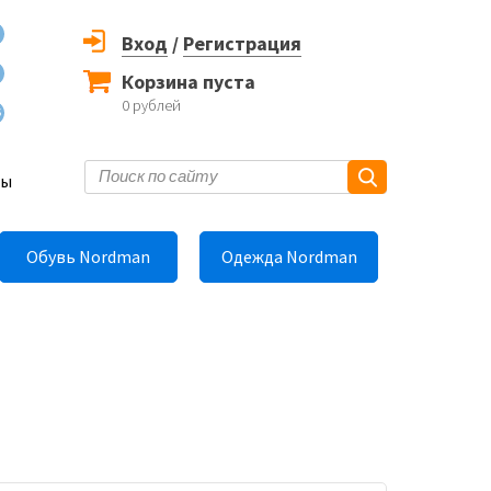
Вход
/
Регистрация
Корзина пуста
0
рублей
6
ты
Обувь Nordman
Одежда Nordman