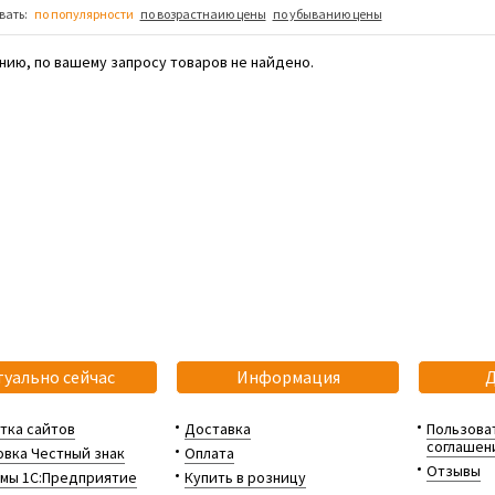
вать:
по популярности
по возрастнаию цены
по убыванию цены
нию, по вашему запросу товаров не найдено.
туально сейчас
Информация
тка сайтов
Доставка
Пользова
соглашен
вка Честный знак
Оплата
Отзывы
мы 1С:Предприятие
Купить в розницу