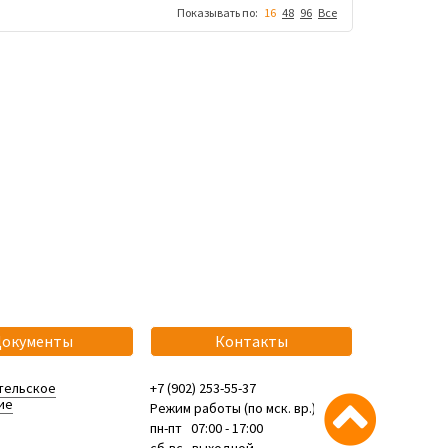
Показывать по:
16
48
96
Все
Документы
Контакты
тельское
+7 (902) 253-55-37
ие
Режим работы (по мск. вр.):
пн-пт 07:00 - 17:00