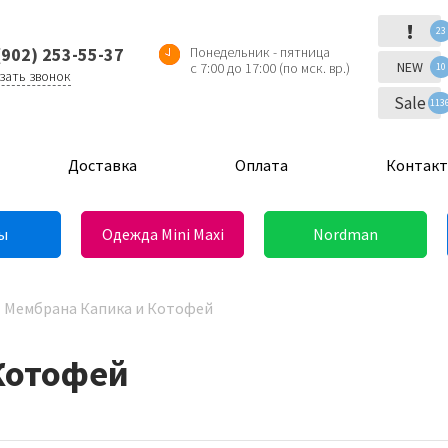
!
23
(902) 253-55-37
Понедельник - пятница
NEW
с 7:00 до 17:00 (по мск. вр.)
10
зать звонок
Sale
113
Доставка
Оплата
Контак
ы
Одежда Mini Maxi
Nordman
Мембрана Капика и Котофей
Котофей