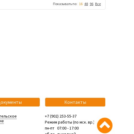
Показывать по:
16
48
96
Все
Документы
Контакты
тельское
+7 (902) 253-55-37
ие
Режим работы (по мск. вр.):
пн-пт 07:00 - 17:00