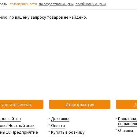
вать:
по популярности
по возрастнаию цены
по убыванию цены
нию, по вашему запросу товаров не найдено.
туально сейчас
Информация
тка сайтов
Доставка
Пользова
соглашен
вка Честный знак
Оплата
Отзывы
мы 1С:Предприятие
Купить в розницу