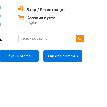
Вход
/
Регистрация
Корзина пуста
0
рублей
6
ты
Обувь Nordman
Одежда Nordman