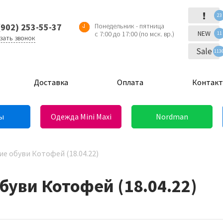
!
23
(902) 253-55-37
Понедельник - пятница
NEW
с 7:00 до 17:00 (по мск. вр.)
11
зать звонок
Sale
113
Доставка
Оплата
Контак
ы
Одежда Mini Maxi
Nordman
е обуви Котофей (18.04.22)
буви Котофей (18.04.22)