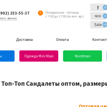
!
23
(902) 253-55-37
Понедельник - пятница
NEW
с 7:00 до 17:00 (по мск. вр.)
11
зать звонок
Sale
113
Доставка
Оплата
Контак
ы
Одежда Mini Maxi
Nordman
 Топ-Топ Сандалеты оптом, размеры
Оптовая це