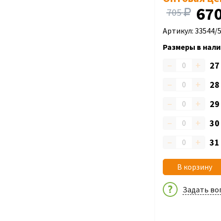
67
705
Артикул: 33544/
Размеры в нали
–
+
2
–
+
2
–
+
2
–
+
3
–
+
3
В корзину
Задать во