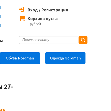
Вход
/
Регистрация
Корзина пуста
0
рублей
6
ты
Обувь Nordman
Одежда Nordman
 27-
на