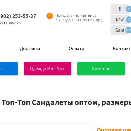
!
23
(902) 253-55-37
Понедельник - пятница
NEW
с 7:00 до 17:00 (по мск. вр.)
11
зать звонок
Sale
113
Доставка
Оплата
Контак
ы
Одежда Mini Maxi
Nordman
 Топ-Топ Сандалеты оптом, размеры
Оптовая це