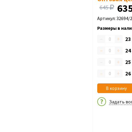
63
645
Артикул: 32694/
Размеры в нали
–
+
2
–
+
2
–
+
2
–
+
2
В корзину
Задать во