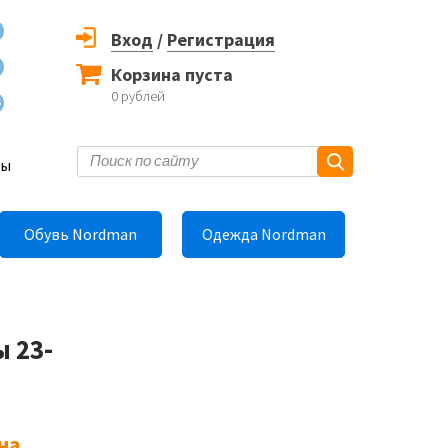
Вход
/
Регистрация
Корзина пуста
0
рублей
6
ты
Обувь Nordman
Одежда Nordman
 23-
на