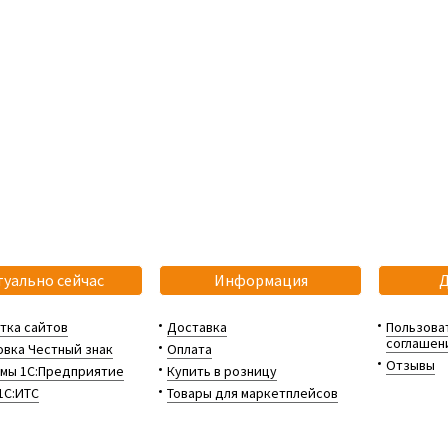
туально сейчас
Информация
тка сайтов
Доставка
Пользова
соглашен
вка Честный знак
Оплата
Отзывы
мы 1С:Предприятие
Купить в розницу
1С:ИТС
Товары для маркетплейсов