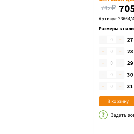
70
745
Артикул: 33664/
Размеры в нали
–
+
2
–
+
2
–
+
2
–
+
3
–
+
3
В корзину
Задать во