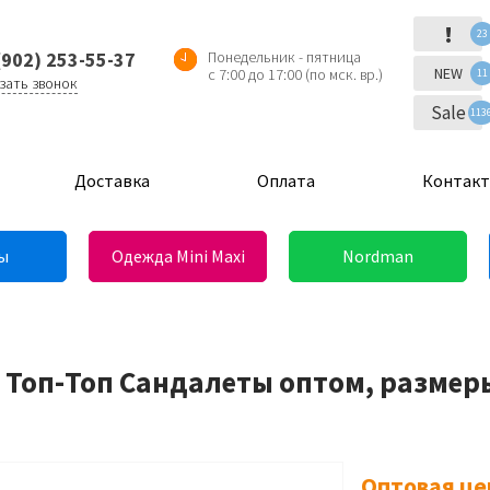
!
23
(902) 253-55-37
Понедельник - пятница
NEW
с 7:00 до 17:00 (по мск. вр.)
11
зать звонок
Sale
113
Доставка
Оплата
Контак
ы
Одежда Mini Maxi
Nordman
 Топ-Топ Сандалеты оптом, размеры
Оптовая це