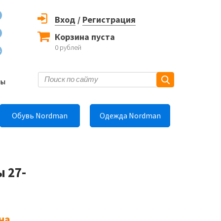
Вход
/
Регистрация
Корзина пуста
0
рублей
6
ты
Обувь Nordman
Одежда Nordman
 27-
на