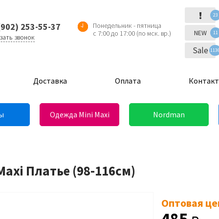
!
23
(902) 253-55-37
Понедельник - пятница
NEW
с 7:00 до 17:00 (по мск. вр.)
11
зать звонок
Sale
113
Доставка
Оплата
Контак
ы
Одежда Mini Maxi
Nordman
Maxi Платье (98-116см)
Оптовая це
485