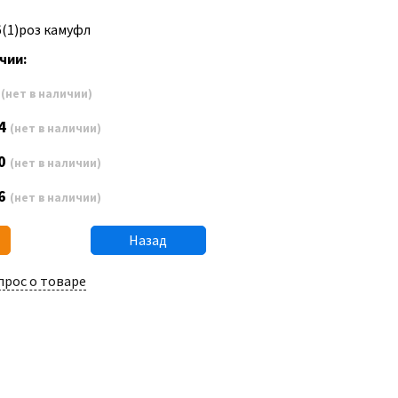
6(1)роз камуфл
чии:
8
(нет в наличии)
4
(нет в наличии)
0
(нет в наличии)
6
(нет в наличии)
Назад
прос о товаре