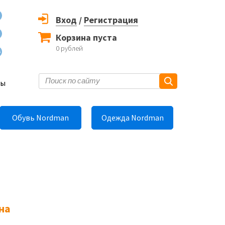
Вход
/
Регистрация
Корзина пуста
0
рублей
6
ты
Обувь Nordman
Одежда Nordman
на