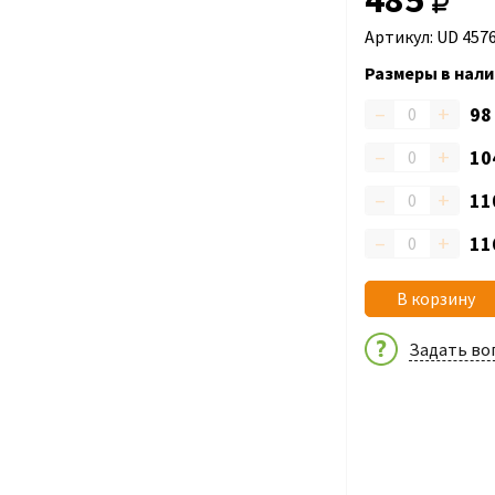
Артикул: UD 457
Размеры в нали
–
+
9
–
+
10
–
+
11
–
+
11
В корзину
Задать во