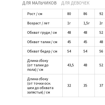
ДЛЯ МАЛЬЧИКОВ
ДЛЯ ДЕВОЧЕК
Рост / см
80
86
92
Возраст / лет
1г
1,5г
2г
Обхват груди / см
48
48
52
Обхват талии / см
45
45
48
Обхват бедер / см
54
54
56
Длина сбоку
(от талии до
43,5
48
52
пола) / см
Длина сбоку
(от точки осн.
32
35
37
шеи до обхвата
запястья) / см