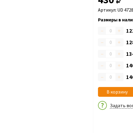
Артикул: UD 472
Размеры в нали
–
+
12
–
+
12
–
+
13
–
+
14
–
+
14
В корзину
Задать во