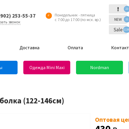
!
23
(902) 253-55-37
Понедельник - пятница
NEW
с 7:00 до 17:00 (по мск. вр.)
11
зать звонок
Sale
113
Доставка
Оплата
Контак
ы
Одежда Mini Maxi
Nordman
тболка (122-146см)
Оптовая це
430