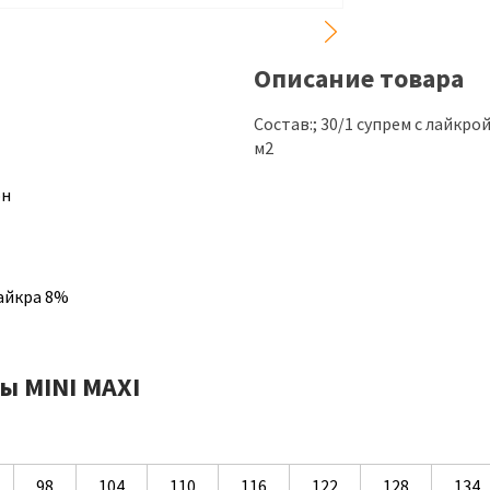
Описание товара
Состав:; 30/1 супрем с лайкро
м2
он
айкра 8%
ы MINI MAXI
98
104
110
116
122
128
134