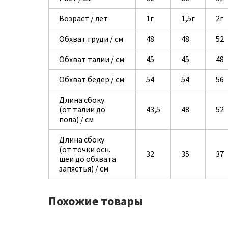
Возраст / лет
1г
1,5г
2г
Обхват груди / см
48
48
52
Обхват талии / см
45
45
48
Обхват бедер / см
54
54
56
Длина сбоку
(от талии до
43,5
48
52
пола) / см
Длина сбоку
(от точки осн.
32
35
37
шеи до обхвата
запястья) / см
Похожие товары