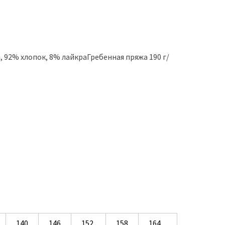
й, 92% хлопок, 8% лайкраГребенная пряжа 190 г/
140
146
152
158
164