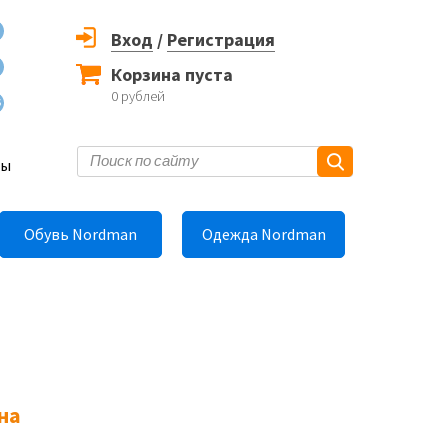
Вход
/
Регистрация
Корзина пуста
0
рублей
6
ты
Обувь Nordman
Одежда Nordman
на