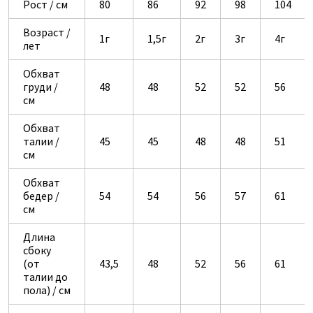
Рост / см
80
86
92
98
104
Возраст /
1г
1,5г
2г
3г
4г
лет
Обхват
груди /
48
48
52
52
56
см
Обхват
талии /
45
45
48
48
51
см
Обхват
бедер /
54
54
56
57
61
см
Длина
сбоку
(от
43,5
48
52
56
61
талии до
пола) / см