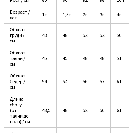
Рост / см
80
86
92
98
104
Возраст /
1г
1,5г
2г
3г
4г
лет
Обхват
груди /
48
48
52
52
56
см
Обхват
талии /
45
45
48
48
51
см
Обхват
бедер /
54
54
56
57
61
см
Длина
сбоку
(от
43,5
48
52
56
61
талии до
пола) / см