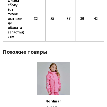
Длина
сбоку
(от
точки
осн. шеи
32
35
37
39
42
до
обхвата
запястья)
/ см
Похожие товары
Nordman