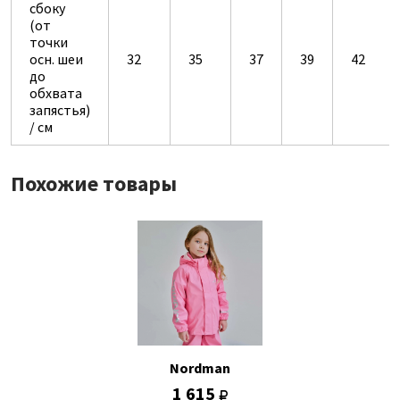
сбоку
(от
точки
осн. шеи
32
35
37
39
42
до
обхвата
запястья)
/ см
Похожие товары
Nordman
1 615