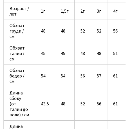
Возраст /
1г
1,5г
2г
3г
4г
лет
Обхват
груди /
48
48
52
52
56
см
Обхват
талии /
45
45
48
48
51
см
Обхват
бедер /
54
54
56
57
61
см
Длина
сбоку
(от
43,5
48
52
56
61
талии до
пола) / см
Длина