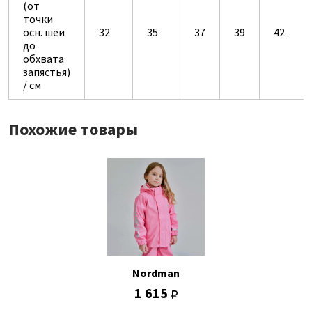
(от
точки
осн. шеи
32
35
37
39
42
до
обхвата
запястья)
/ см
Похожие товары
Nordman
1 615