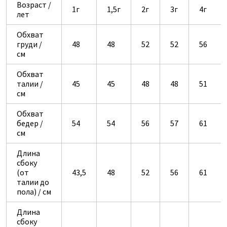
Возраст /
1г
1,5г
2г
3г
4г
лет
Обхват
груди /
48
48
52
52
56
см
Обхват
талии /
45
45
48
48
51
см
Обхват
бедер /
54
54
56
57
61
см
Длина
сбоку
(от
43,5
48
52
56
61
талии до
пола) / см
Длина
сбоку