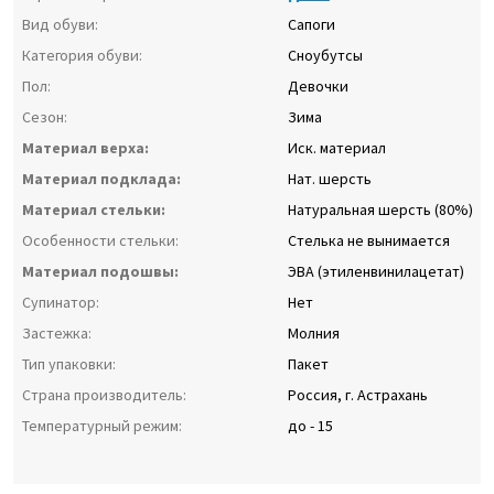
Вид обуви:
Сапоги
Категория обуви:
Сноубутсы
Пол:
Девочки
Сезон:
Зима
Материал верха:
Иск. материал
Материал подклада:
Нат. шерсть
Материал стельки:
Натуральная шерсть (80%)
Особенности стельки:
Стелька не вынимается
Материал подошвы:
ЭВА (этиленвинилацетат)
Супинатор:
Нет
Застежка:
Молния
Тип упаковки:
Пакет
Страна производитель:
Россия, г. Астрахань
Температурный режим:
до - 15