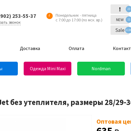
!
23
(902) 253-55-37
Понедельник - пятница
NEW
с 7:00 до 17:00 (по мск. вр.)
11
зать звонок
Sale
113
Доставка
Оплата
Контак
ы
Одежда Mini Maxi
Nordman
et без утеплителя, размеры 28/29-3
Оптовая це
635