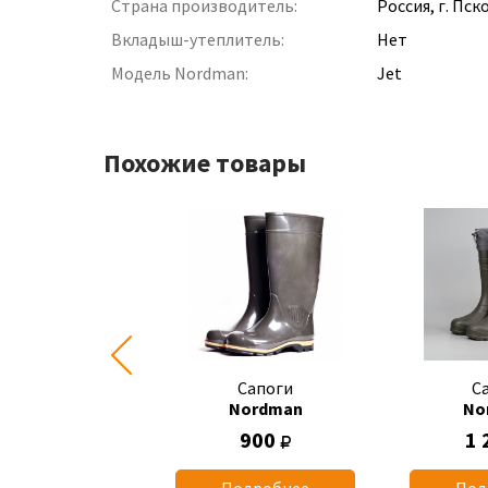
Страна производитель:
Россия, г. Пск
Вкладыш-утеплитель:
Нет
Модель Nordman:
Jet
Похожие товары
Сапоги
Сапоги
С
Nordman
Nordman
No
890
900
1 