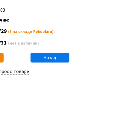
D03
чии:
/29
(3 на складе Pokupkiru)
/31
(нет в наличии)
Назад
прос о товаре