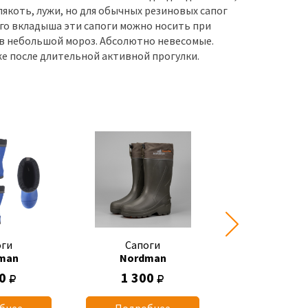
слякоть, лужи, но для обычных резиновых сапог
го вкладыша эти сапоги можно носить при
в небольшой мороз. Абсолютно невесомые.
же после длительной активной прогулки.
оги
Сапоги
Сапоги
man
Nordman
Nordma
00
1 300
1 090