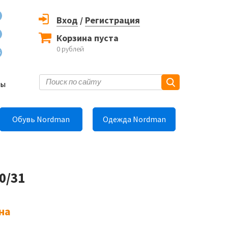
Вход
/
Регистрация
Корзина пуста
0
рублей
6
ты
Обувь Nordman
Одежда Nordman
0/31
на