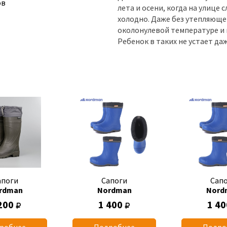
ов
лета и осени, когда на улице 
холодно. Даже без утепляюще
околонулевой температуре и 
Ребенок в таких не устает да
апоги
Сапоги
Сап
rdman
Nordman
Nord
200
1 400
1 4