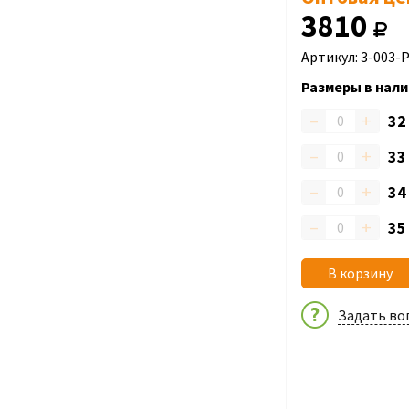
3810
Артикул: 3-003-
Размеры в нали
–
+
3
–
+
3
–
+
3
–
+
3
В корзину
Задать во