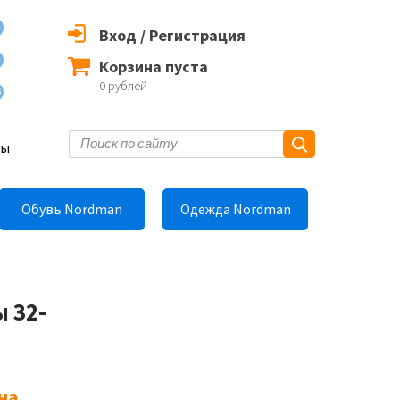
Вход
/
Регистрация
Корзина пуста
0
рублей
6
ты
Обувь Nordman
Одежда Nordman
 32-
на