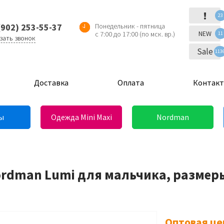
!
23
(902) 253-55-37
Понедельник - пятница
NEW
с 7:00 до 17:00 (по мск. вр.)
11
зать звонок
Sale
113
Доставка
Оплата
Контак
ы
Одежда Mini Maxi
Nordman
ordman Lumi для мальчика, размеры
Оптовая це