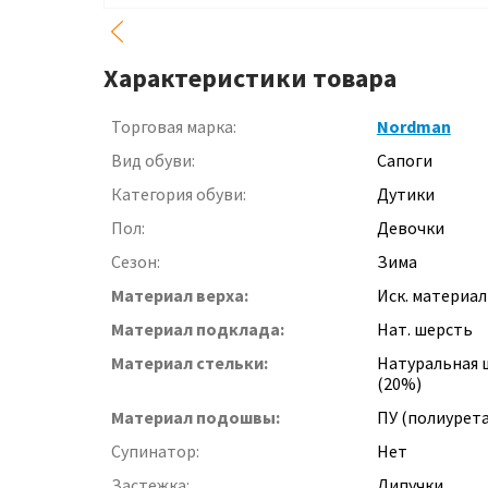
Характеристики товара
Торговая марка:
Nordman
Вид обуви:
Сапоги
Категория обуви:
Дутики
Пол:
Девочки
Сезон:
Зима
Материал верха:
Иск. материал
Материал подклада:
Нат. шерсть
Материал стельки:
Натуральная 
(20%)
Материал подошвы:
ПУ (полиурет
Супинатор:
Нет
Застежка:
Липучки