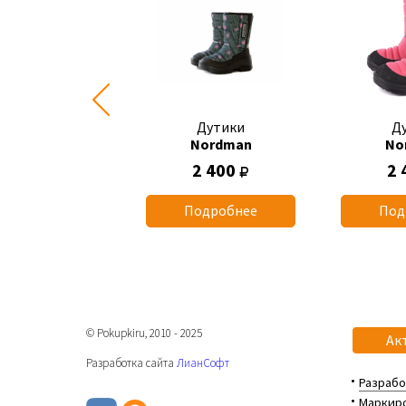
Дутики
Дутики
Д
Nordman
Nordman
No
2 040
2 400
2 
одробнее
Подробнее
Под
© Pokupkiru, 2010 - 2025
Ак
Разработка сайта
ЛианСофт
Разрабо
Маркиро