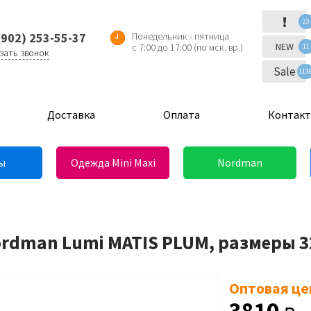
!
23
(902) 253-55-37
Понедельник - пятница
NEW
с 7:00 до 17:00 (по мск. вр.)
11
зать звонок
Sale
113
Доставка
Оплата
Контак
ы
Одежда Mini Maxi
Nordman
ordman Lumi MATIS PLUM, размеры 3
Оптовая це
3810