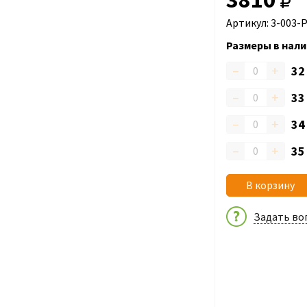
Артикул: 3-003-
Размеры в нали
–
+
3
–
+
3
–
+
3
–
+
3
В корзину
Задать во