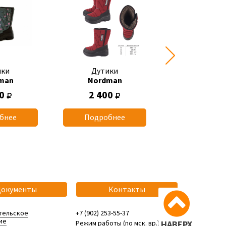
ики
Дутики
Дутик
man
Nordman
Nordma
50
2 400
2 400
бнее
Подробнее
Подробн
Документы
Контакты
тельское
+7 (902) 253-55-37
ие
Режим работы (по мск. вр.):
НАВЕРХ