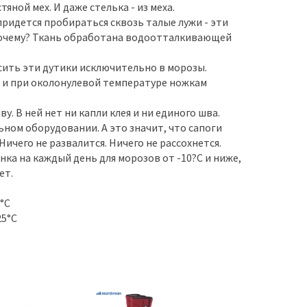
яной мех. И даже стелька - из меха.
придется пробираться сквозь талые лужи - эти
 почему? Ткань обработана водоотталкивающей
сить эти дутики исключительно в морозы.
 и при околонулевой температуре ножкам
. В ней нет ни капли клея и ни единого шва.
ном оборудовании. А это значит, что сапоги
ичего не развалится. Ничего не рассохнется.
нка на каждый день для морозов от -10?С и ниже,
ет.
0°С
25°С