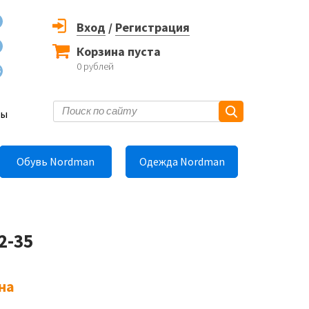
Вход
/
Регистрация
Корзина пуста
0
рублей
6
ты
Обувь Nordman
Одежда Nordman
2-35
на