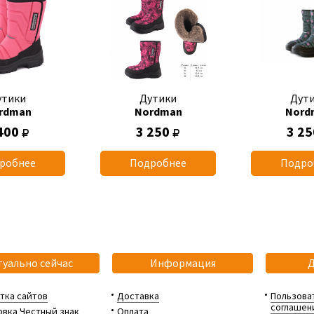
утики
Дутики
Дут
rdman
Nordman
Nord
400
3 250
3 2
робнее
Подробнее
Подро
туально сейчас
Информация
тка сайтов
Доставка
Пользова
соглашен
вка Честный знак
Оплата