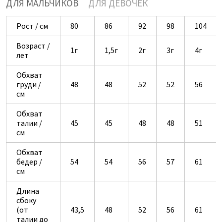
ДЛЯ МАЛЬЧИКОВ
ДЛЯ ДЕВОЧЕК
Рост / см
80
86
92
98
104
Возраст /
1г
1,5г
2г
3г
4г
лет
Обхват
груди /
48
48
52
52
56
см
Обхват
талии /
45
45
48
48
51
см
Обхват
бедер /
54
54
56
57
61
см
Длина
сбоку
(от
43,5
48
52
56
61
талии до