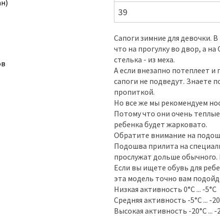
ан)
39
Сапоги зимние для девочки. В
что на прогулку во двор, а н
стелька - из меха.
ов
А если внезапно потеплеет и 
сапоги не подведут. Знаете
пропиткой.
Но все же мы рекомендуем но
Потому что они очень теплые
ребенка будет жарковато.
Обратите внимание на подошву
Подошва прилита на специаль
прослужат дольше обычного. Н
Если вы ищете обувь для ребе
эта модель точно вам подойд
Низкая активность 0°С ... -5°С
Средняя активность -5°С ... -2
Высокая активность -20°С ... -