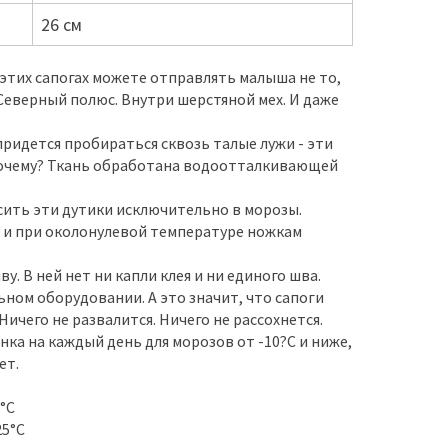
26 см
 этих сапогах можете отправлять малыша не то,
а Северный полюс. Внутри шерстяной мех. И даже
придется пробираться сквозь талые лужи - эти
 почему? Ткань обработана водоотталкивающей
сить эти дутики исключительно в морозы.
 и при околонулевой температуре ножкам
. В ней нет ни капли клея и ни единого шва.
ном оборудовании. А это значит, что сапоги
ичего не развалится. Ничего не рассохнется.
нка на каждый день для морозов от -10?С и ниже,
ет.
0°С
25°С