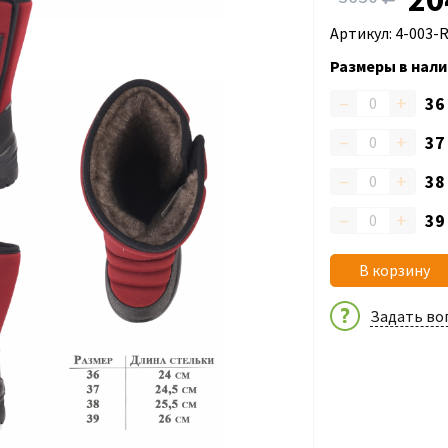
Артикул: 4-003-
Размеры в нали
–
+
3
–
+
3
–
+
3
–
+
3
В корзину
Задать во