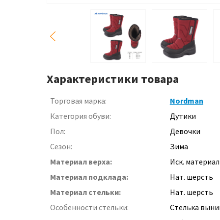
Характеристики товара
Торговая марка:
Nordman
Категория обуви:
Дутики
Пол:
Девочки
Сезон:
Зима
Материал верха:
Иск. материал
Материал подклада:
Нат. шерсть
Материал стельки:
Нат. шерсть
Особенности стельки:
Стелька выни