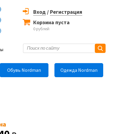
Вход
/
Регистрация
Корзина пуста
0
рублей
6
ты
Обувь Nordman
Одежда Nordman
на
40