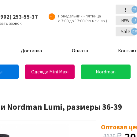
!
23
(902) 253-55-37
Понедельник - пятница
NEW
с 7:00 до 17:00 (по мск. вр.)
11
зать звонок
Sale
113
Доставка
Оплата
Контак
ы
Одежда Mini Maxi
Nordman
ги Nordman Lumi, размеры 36-39
Оптовая це
20
3630