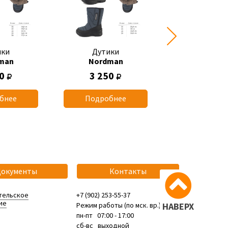
ики
Дутики
Дутик
man
Nordman
Nordma
00
3 250
2 400
бнее
Подробнее
Подробн
Документы
Контакты
тельское
+7 (902) 253-55-37
ие
Режим работы (по мск. вр.):
НАВЕРХ
пн-пт 07:00 - 17:00
сб-вс выходной