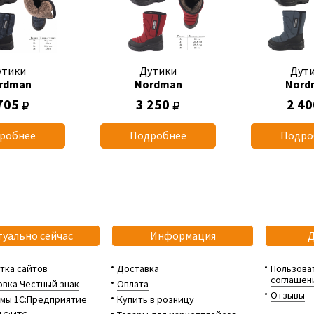
утики
Дутики
Дут
rdman
Nordman
Nord
705
3 250
2 4
робнее
Подробнее
Подро
туально сейчас
Информация
тка сайтов
Доставка
Пользова
соглашен
вка Честный знак
Оплата
Отзывы
мы 1С:Предприятие
Купить в розницу