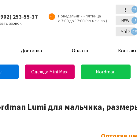
!
23
(902) 253-55-37
Понедельник - пятница
NEW
с 7:00 до 17:00 (по мск. вр.)
11
зать звонок
Sale
113
Доставка
Оплата
Контак
ы
Одежда Mini Maxi
Nordman
ordman Lumi для мальчика, размеры
Оптовая це