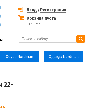
Вход
/
Регистрация
Корзина пуста
0
рублей
6
ты
Обувь Nordman
Одежда Nordman
 22-
на