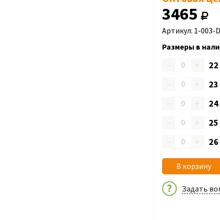
3465
Артикул: 1-003-
Размеры в нали
–
+
2
–
+
2
–
+
2
–
+
2
–
+
2
В корзину
Задать во