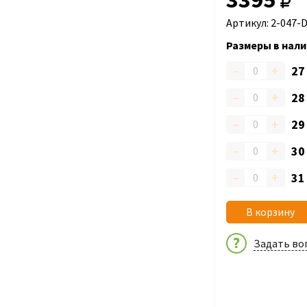
Артикул: 2-047-
Размеры в нали
–
+
2
–
+
2
–
+
2
–
+
3
–
+
3
В корзину
Задать во