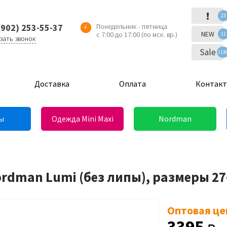
!
23
(902) 253-55-37
Понедельник - пятница
NEW
с 7:00 до 17:00 (по мск. вр.)
11
зать звонок
Sale
113
Доставка
Оплата
Контак
ы
Одежда Mini Maxi
Nordman
ordman Lumi (без липы), размеры 27
Оптовая це
3395