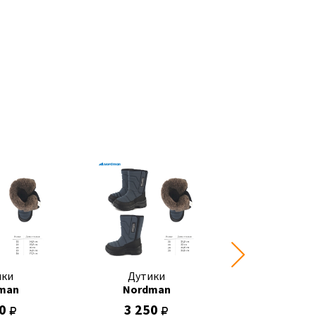
ики
Дутики
Дутик
man
Nordman
Nordma
00
3 250
2 400