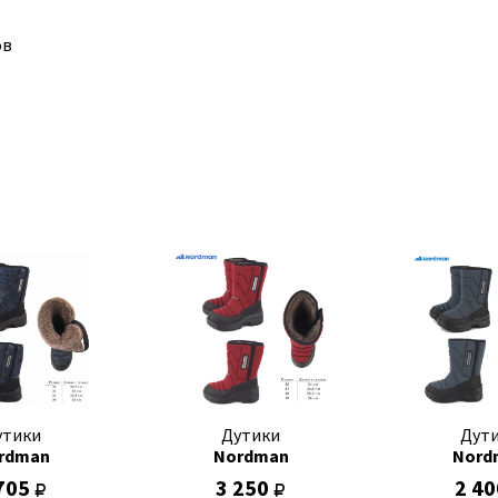
ов
утики
Дутики
Дут
rdman
Nordman
Nord
705
3 250
2 4