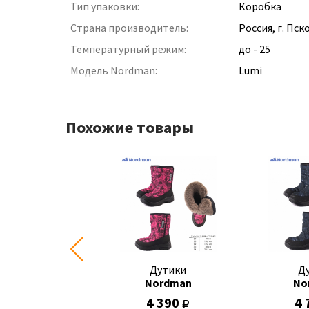
Тип упаковки:
Коробка
Страна производитель:
Россия, г. Пск
Температурный режим:
до - 25
Модель Nordman:
Lumi
Похожие товары
Дутики
Дутики
Д
Nordman
Nordman
No
1 800
4 390
4 