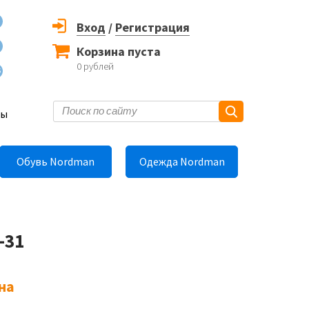
Вход
/
Регистрация
Корзина пуста
0
рублей
6
ты
Обувь Nordman
Одежда Nordman
-31
на