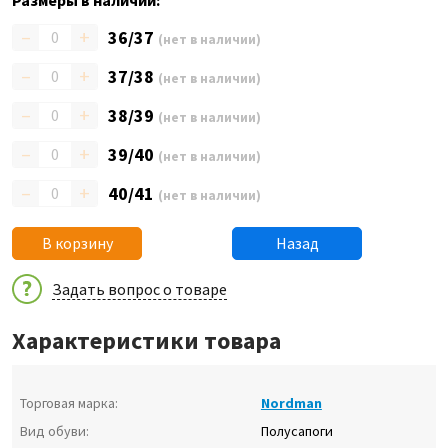
Размеры в наличии:
–
+
36/37
(нет в наличии)
–
+
37/38
(нет в наличии)
–
+
38/39
(нет в наличии)
–
+
39/40
(нет в наличии)
–
+
40/41
(нет в наличии)
В корзину
Назад
Задать вопрос о товаре
Характеристики товара
Торговая марка:
Nordman
Вид обуви:
Полусапоги