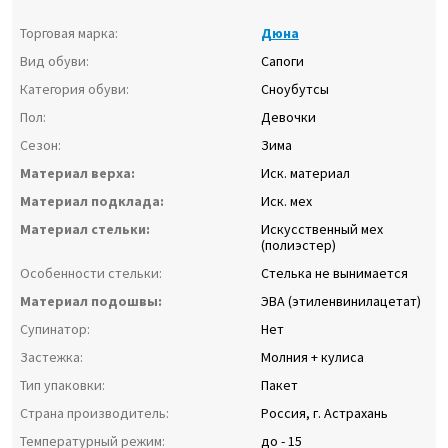
Торговая марка:
Дюна
Вид обуви:
Сапоги
Категория обуви:
Сноубутсы
Пол:
Девочки
Сезон:
Зима
Материал верха:
Иск. материал
Материал подклада:
Иск. мех
Материал стельки:
Искусственный мех
(полиэстер)
Особенности стельки:
Стелька не вынимается
Материал подошвы:
ЭВА (этиленвинилацетат)
Супинатор:
Нет
Застежка:
Молния + кулиса
Тип упаковки:
Пакет
Страна производитель:
Россия, г. Астрахань
Температурный режим:
до - 15