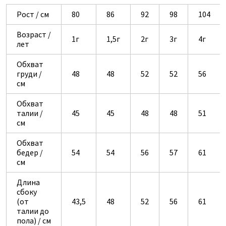
Рост / см
80
86
92
98
104
Возраст /
1г
1,5г
2г
3г
4г
лет
Обхват
груди /
48
48
52
52
56
см
Обхват
талии /
45
45
48
48
51
см
Обхват
бедер /
54
54
56
57
61
см
Длина
сбоку
(от
43,5
48
52
56
61
талии до
пола) / см