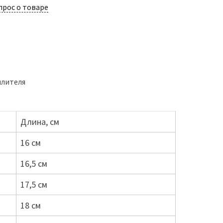
прос о товаре
плителя
Длина, см
16 см
16,5 см
17,5 см
18 см