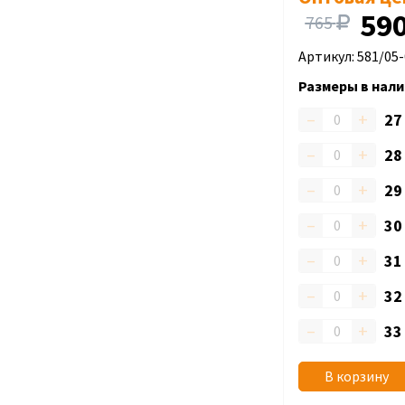
59
765
Артикул: 581/05-
Размеры в нали
–
+
2
–
+
2
–
+
2
–
+
3
–
+
3
–
+
3
–
+
3
В корзину