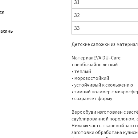
31
са
32
33
рахань
Детские сапожки из материал
МатериалEVA DU–Care:
• необычайно легкий
• теплый
• морозостойкий
• устойчивый к скольжению
• зимний полимер с микросфе
• сохраняет форму
Верх обуви изготовлен с зас
сдублированной поролоном, с
Нижняя часть тканевой загот
заготовки обработана кулиск