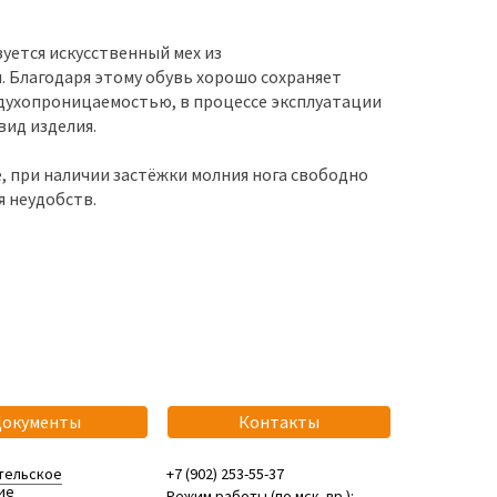
уется искусственный мех из
 Благодаря этому обувь хорошо сохраняет
духопроницаемостью, в процессе эксплуатации
вид изделия.
е, при наличии застёжки молния нога свободно
я неудобств.
Документы
Контакты
тельское
+7 (902) 253-55-37
ие
Режим работы (по мск. вр.):