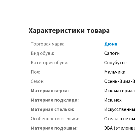
Характеристики товара
Торговая марка:
Дюна
Вид обуви:
Сапоги
Категория обуви:
Сноубутсы
Пол:
Мальчики
Сезон:
Осень-Зима-В
Материал верха:
Иск. материал
Материал подклада:
Иск. мех
Материал стельки:
Искусственны
Особенности стельки:
Стелька не в
Материал подошвы:
ЭВА (этиленв