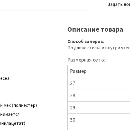
Задать во
Описание товара
Способ замеров
:
По длине стельки внутри уте
Размерная сетка:
Размер
есна
27
28
й мех (полиэстер)
29
ынимается
30
инилацетат)