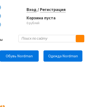
Вход
/
Регистрация
Корзина пуста
0
рублей
6
ты
Обувь Nordman
Одежда Nordman
на