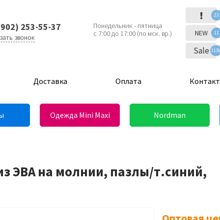
!
23
(902) 253-55-37
Понедельник - пятница
NEW
с 7:00 до 17:00 (по мск. вр.)
11
зать звонок
Sale
113
Доставка
Оплата
Контак
ы
Одежда Mini Maxi
Nordman
из ЭВА на молнии, пазлы/т.синий,
Оптовая це