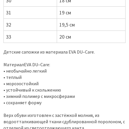
30
18 см
31
19 см
32
19,5 см
33
20 см
Детские сапожки из материала EVA DU–Care.
МатериалEVA DU–Care:
• необычайно легкий
• теплый
• морозостойкий
• устойчивый к скольжению
• зимний полимер с микросферами
• сохраняет форму
Верх обуви изготовлен с застёжкой молния, из
водоотталкивающей ткани сдублированной поролоном, с
отделкой из светоотражающего канта.