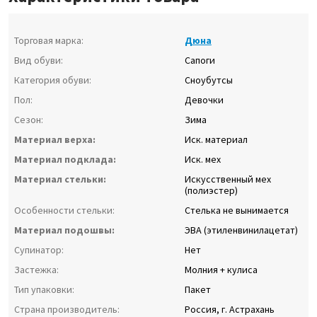
Торговая марка:
Дюна
Вид обуви:
Сапоги
Категория обуви:
Сноубутсы
Пол:
Девочки
Сезон:
Зима
Материал верха:
Иск. материал
Материал подклада:
Иск. мех
Материал стельки:
Искусственный мех
(полиэстер)
Особенности стельки:
Стелька не вынимается
Материал подошвы:
ЭВА (этиленвинилацетат)
Супинатор:
Нет
Застежка:
Молния + кулиса
Тип упаковки:
Пакет
Страна производитель:
Россия, г. Астрахань