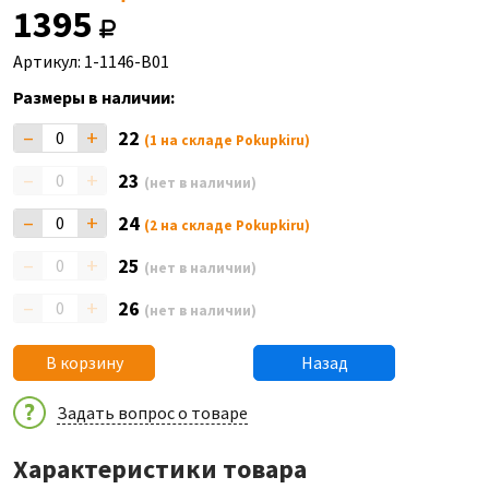
1395
Артикул: 1-1146-B01
Размеры в наличии:
–
+
22
(1 на складе Pokupkiru)
–
+
23
(нет в наличии)
–
+
24
(2 на складе Pokupkiru)
–
+
25
(нет в наличии)
–
+
26
(нет в наличии)
В корзину
Назад
Задать вопрос о товаре
Характеристики товара