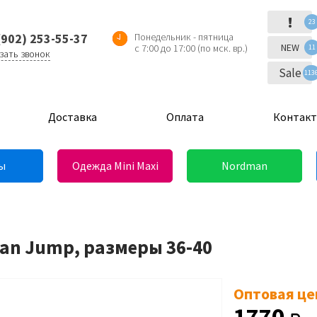
!
23
(902) 253-55-37
Понедельник - пятница
NEW
с 7:00 до 17:00 (по мск. вр.)
11
зать звонок
Sale
113
Доставка
Оплата
Контак
ы
Одежда Mini Maxi
Nordman
an Jump, размеры 36-40
Оптовая це
1770