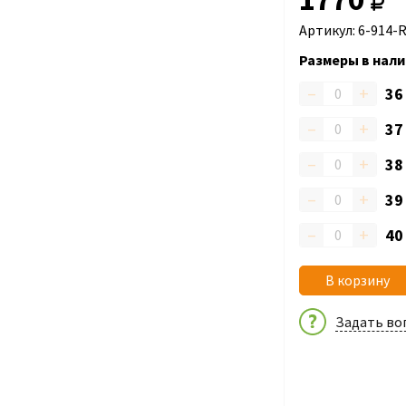
Артикул: 6-914-
Размеры в нали
–
+
3
–
+
3
–
+
3
–
+
3
–
+
4
В корзину
Задать во