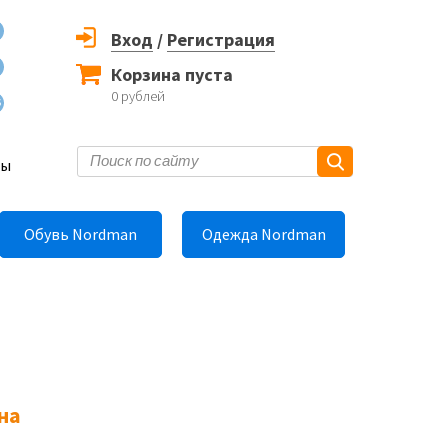
Вход
/
Регистрация
Корзина пуста
0
рублей
6
ты
Обувь Nordman
Одежда Nordman
на