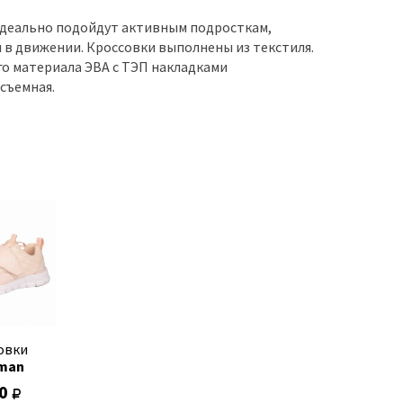
Идеально подойдут активным подросткам,
 в движении. Кроссовки выполнены из текстиля.
го материала ЭВА с ТЭП накладками
съемная.
овки
man
10