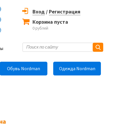
Вход
/
Регистрация
Корзина пуста
0
рублей
6
ты
Обувь Nordman
Одежда Nordman
на