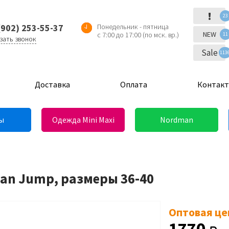
!
23
(902) 253-55-37
Понедельник - пятница
NEW
с 7:00 до 17:00 (по мск. вр.)
11
зать звонок
Sale
113
Доставка
Оплата
Контак
ы
Одежда Mini Maxi
Nordman
an Jump, размеры 36-40
Оптовая це
1770