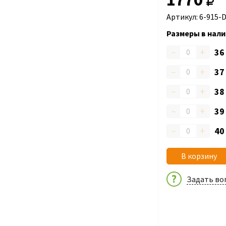
Артикул: 6-915-
Размеры в нали
–
+
3
–
+
3
–
+
3
–
+
3
–
+
4
В корзину
Задать во