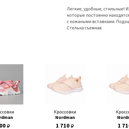
Легкие, удобные, стильные! 
которые постоянно находятся
с кожаными вставками. Подошв
Стелька съемная.
ссовки
Кроссовки
Кросс
rdman
Nordman
Nord
00
1 710
1 7