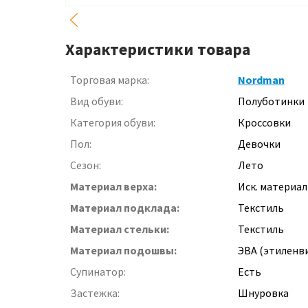
Характеристики товара
Торговая марка:
Nordman
Вид обуви:
Полуботинки
Категория обуви:
Кроссовки
Пол:
Девочки
Сезон:
Лето
Материал верха:
Иск. материал
Материал подклада:
Текстиль
Материал стельки:
Текстиль
Материал подошвы:
ЭВА (этиленв
Супинатор:
Есть
Застежка:
Шнуровка