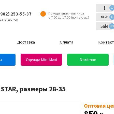
!
23
(902) 253-55-37
Понедельник - пятница
NEW
с 7:00 до 17:00 (по мск. вр.)
11
зать звонок
Sale
113
Доставка
Оплата
Контак
ы
Одежда Mini Maxi
Nordman
 STAR, размеры 28-35
Оптовая це
850