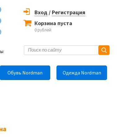
Вход
/
Регистрация
Корзина пуста
0
рублей
6
ты
Обувь Nordman
Одежда Nordman
на