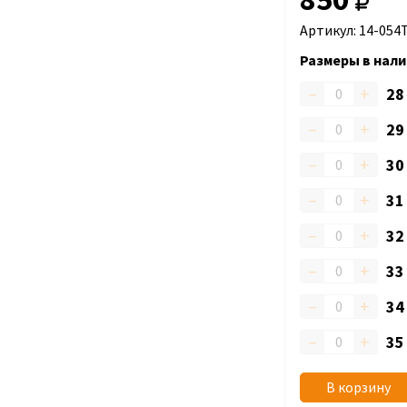
Артикул: 14-054
Размеры в нали
–
+
2
–
+
2
–
+
3
–
+
3
–
+
3
–
+
3
–
+
3
–
+
3
В корзину