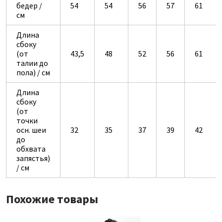
бедер /
54
54
56
57
61
см
Длина
сбоку
(от
43,5
48
52
56
61
талии до
пола) / см
Длина
сбоку
(от
точки
осн. шеи
32
35
37
39
42
до
обхвата
запястья)
/ см
Похожие товары