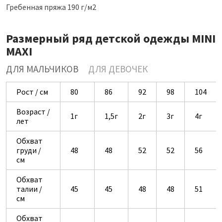
Гребенная пряжа 190 г/м2
Размерный ряд детской одежды MINI
MAXI
ДЛЯ МАЛЬЧИКОВ
ДЛЯ ДЕВОЧЕК
Рост / см
80
86
92
98
104
Возраст /
1г
1,5г
2г
3г
4г
лет
Обхват
груди /
48
48
52
52
56
см
Обхват
талии /
45
45
48
48
51
см
Обхват