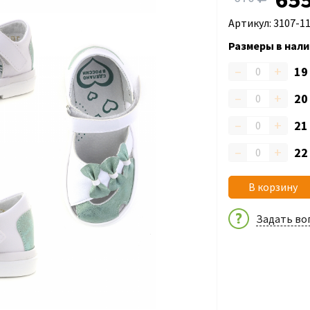
Артикул: 3107-1
Размеры в нали
–
+
1
–
+
2
–
+
2
–
+
2
В корзину
Задать во