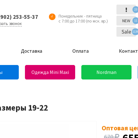
!
23
(902) 253-55-37
Понедельник - пятница
NEW
с 7:00 до 17:00 (по мск. вр.)
11
зать звонок
Sale
113
Доставка
Оплата
Контак
ы
Одежда Mini Maxi
Nordman
азмеры 19-22
Оптовая це
65
670