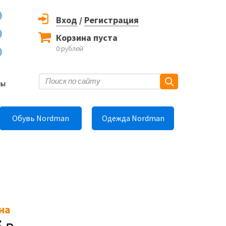
Вход
/
Регистрация
Корзина пуста
0
рублей
6
ты
Обувь Nordman
Одежда Nordman
на
5