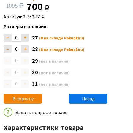
700
1095
Артикул: 2-752-B14
Размеры в наличии:
–
+
27
(8 на складе Pokupkiru)
–
+
28
(8 на складе Pokupkiru)
–
+
29
(нет в наличии)
–
+
30
(нет в наличии)
–
+
31
(нет в наличии)
В корзину
Назад
Задать вопрос о товаре
Характеристики товара