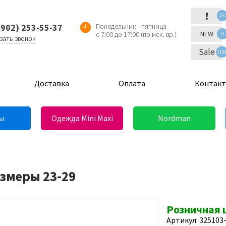
!
23
(902) 253-55-37
Понедельник - пятница
NEW
с 7:00 до 17:00 (по мск. вр.)
11
зать звонок
Sale
113
Доставка
Оплата
Контак
ы
Одежда Mini Maxi
Nordman
азмеры 23-29
Розничная 
Артикул: 325103