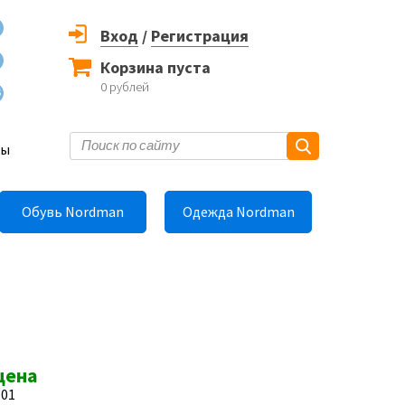
Вход
/
Регистрация
Корзина пуста
0
рублей
6
ты
Обувь Nordman
Одежда Nordman
цена
-01