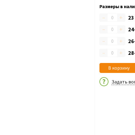
Размеры в нали
–
+
2
–
+
24
–
+
26
–
+
28
В корзину
Задать во