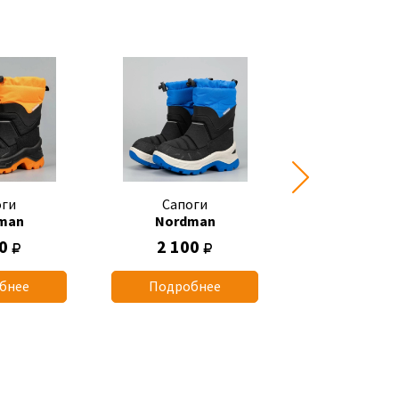
оги
Сапоги
Сапоги
man
Nordman
Nordma
00
2 100
2 100
бнее
Подробнее
Подробн