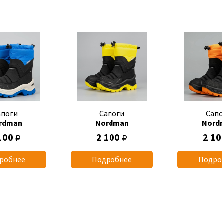
апоги
Сапоги
Сап
rdman
Nordman
Nord
100
2 100
2 1
робнее
Подробнее
Подро