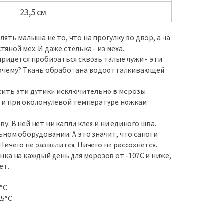
23,5 см
ять малыша не то, что на прогулку во двор, а на
яной мех. И даже стелька - из меха.
придется пробираться сквозь талые лужи - эти
 почему? Ткань обработана водоотталкивающей
сить эти дутики исключительно в морозы.
 и при околонулевой температуре ножкам
. В ней нет ни капли клея и ни единого шва.
ном оборудовании. А это значит, что сапоги
ичего не развалится. Ничего не рассохнется.
нка на каждый день для морозов от -10?С и ниже,
ет.
0°С
25°С