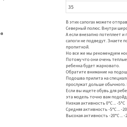
35
В этих сапогах можете отправл
Северный полюс. Внутри шерст
ов
А если внезапно потеплеет и 
сапоги не подведут. Знаете
пропиткой.
Но все же мы рекомендуем но
Потому что они очень теплые
ребенка будет жарковато.
Обратите внимание на подошву
Подошва прилита на специаль
прослужат дольше обычного. Н
Если вы ищете обувь для ребе
эта модель точно вам подойд
Низкая активность 0°С ... -5°С
Средняя активность -5°С ... -2
Высокая активность -20°С ... -