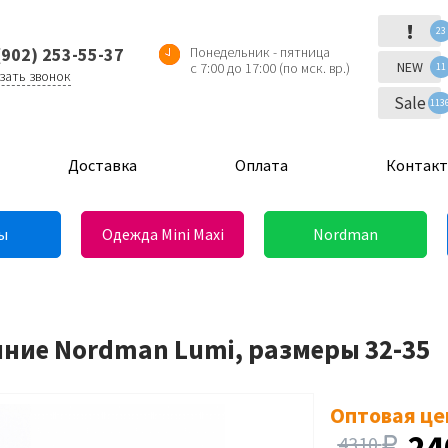
!
23
(902) 253-55-37
Понедельник - пятница
NEW
с 7:00 до 17:00 (по мск. вр.)
11
зать звонок
Sale
113
Доставка
Оплата
Контак
ы
Одежда Mini Maxi
Nordman
имние Nordman Lumi, размеры 32-35
Оптовая це
24
4310