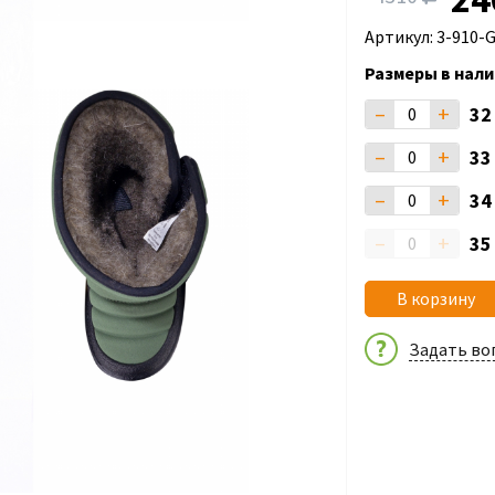
Артикул: 3-910-
Размеры в нали
–
+
3
–
+
3
–
+
3
–
+
3
В корзину
Задать во