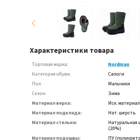
Характеристики товара
Торговая марка:
Nordman
Категория обуви:
Сапоги
Пол:
Мальчики
Сезон:
Зима
Материал верха:
Иск. материал
Материал подклада:
Нат. шерсть
Материал стельки:
Натуральная 
(20%)
Материал подошвы:
ПУ (полиурет