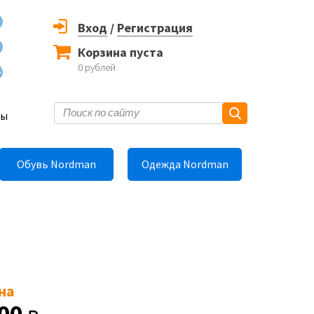
Вход
/
Регистрация
Корзина пуста
0
рублей
6
ты
Обувь Nordman
Одежда Nordman
на
00