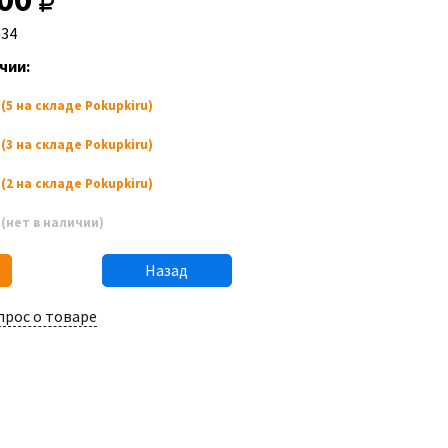
G34
чии:
2
(5 на складе Pokupkiru)
3
(3 на складе Pokupkiru)
4
(2 на складе Pokupkiru)
5
(нет в наличии)
Назад
прос о товаре