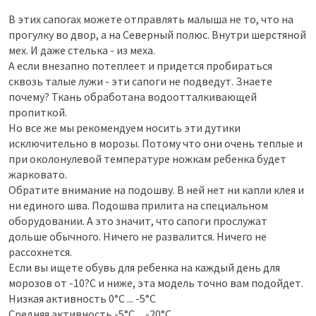
В этих сапогах можете отправлять малыша не то, что на
прогулку во двор, а на Северный полюс. Внутри шерстяной
мех. И даже стелька - из меха.
А если внезапно потеплеет и придется пробираться
сквозь талые лужи - эти сапоги не подведут. Знаете
почему? Ткань обработана водоотталкивающей
пропиткой.
Но все же мы рекомендуем носить эти дутики
исключительно в морозы. Потому что они очень теплые и
при околонулевой температуре ножкам ребенка будет
жарковато.
Обратите внимание на подошву. В ней нет ни капли клея и
ни единого шва. Подошва прилита на специальном
оборудовании. А это значит, что сапоги прослужат
дольше обычного. Ничего не развалится. Ничего не
рассохнется.
Если вы ищете обувь для ребенка на каждый день для
морозов от -10?С и ниже, эта модель точно вам подойдет.
Низкая активность 0°С ... -5°С
Средняя активность -5°С ... -20°С