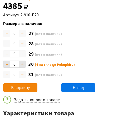
4385
Артикул: 2-910-P20
Размеры в наличии:
–
+
27
(нет в наличии)
–
+
28
(нет в наличии)
–
+
29
(нет в наличии)
–
+
30
(4 на складе Pokupkiru)
–
+
31
(нет в наличии)
В корзину
Назад
Задать вопрос о товаре
Характеристики товара