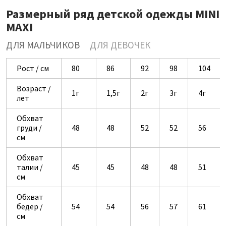
Размерный ряд детской одежды MINI
MAXI
ДЛЯ МАЛЬЧИКОВ
ДЛЯ ДЕВОЧЕК
Рост / см
80
86
92
98
104
Возраст /
1г
1,5г
2г
3г
4г
лет
Обхват
груди /
48
48
52
52
56
см
Обхват
талии /
45
45
48
48
51
см
Обхват
бедер /
54
54
56
57
61
см