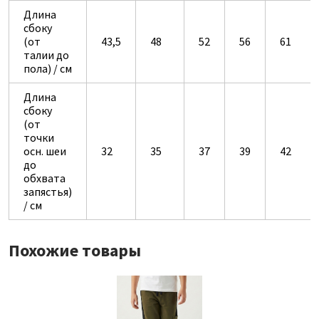
Длина
сбоку
(от
43,5
48
52
56
61
талии до
пола) / см
Длина
сбоку
(от
точки
осн. шеи
32
35
37
39
42
до
обхвата
запястья)
/ см
Похожие товары