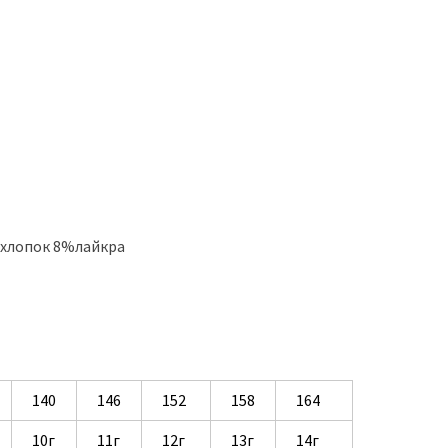
%хлопок 8%лайкра
140
146
152
158
164
10г
11г
12г
13г
14г