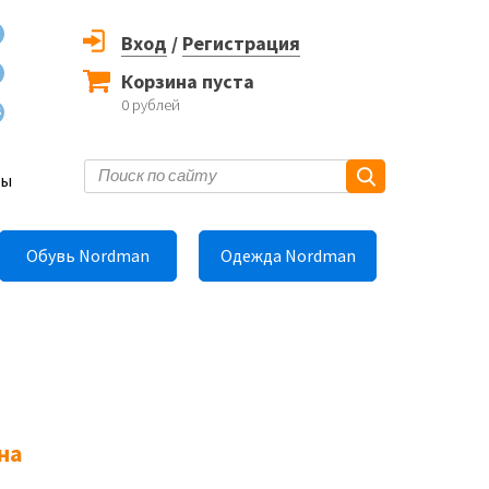
Вход
/
Регистрация
Корзина пуста
0
рублей
6
ты
Обувь Nordman
Одежда Nordman
на