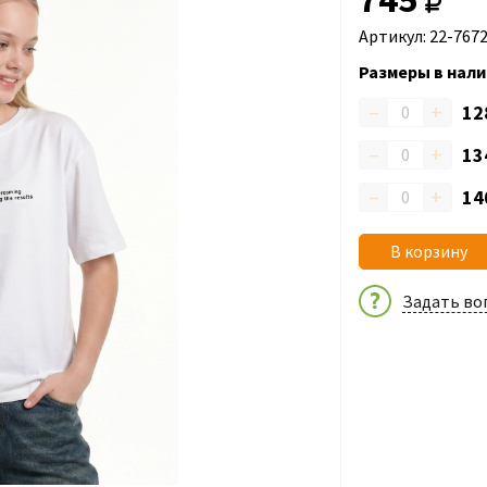
Артикул: 22-7672
Размеры в нали
–
+
12
–
+
13
–
+
14
В корзину
Задать во