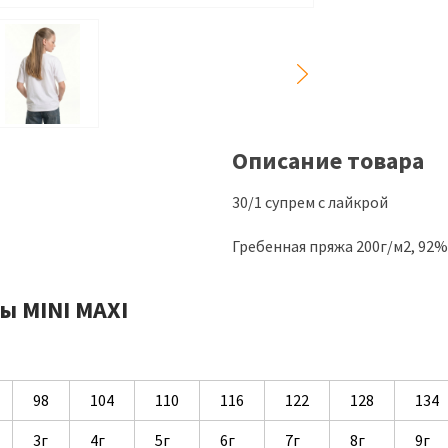
Описание товара
30/1 супрем с лайкрой
Гребенная пряжа 200г/м2, 92
ы MINI MAXI
98
104
110
116
122
128
134
3г
4г
5г
6г
7г
8г
9г