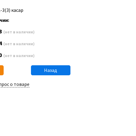
-3(3) касар
чии:
8
(нет в наличии)
4
(нет в наличии)
0
(нет в наличии)
Назад
прос о товаре