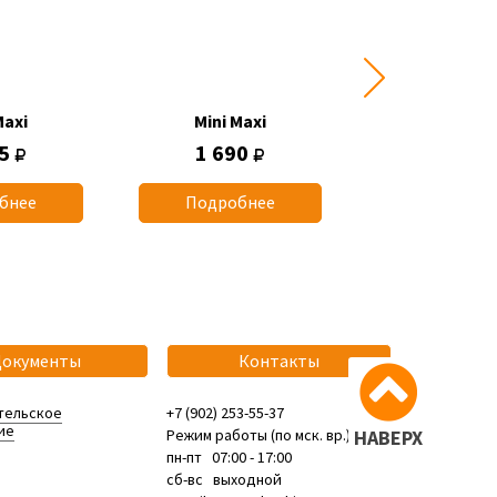
Maxi
Mini Maxi
Mini Max
45
1 690
1 745
бнее
Подробнее
Подробн
Документы
Контакты
тельское
+7 (902) 253-55-37
ие
Режим работы (по мск. вр.):
НАВЕРХ
пн-пт 07:00 - 17:00
сб-вс выходной