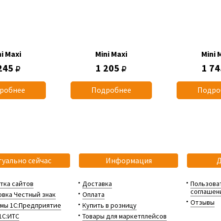
i Maxi
Mini Maxi
Mini 
245
1 205
1 7
робнее
Подробнее
Подро
туально сейчас
Информация
тка сайтов
Доставка
Пользова
соглашен
вка Честный знак
Оплата
Отзывы
мы 1С:Предприятие
Купить в розницу
1С:ИТС
Товары для маркетплейсов