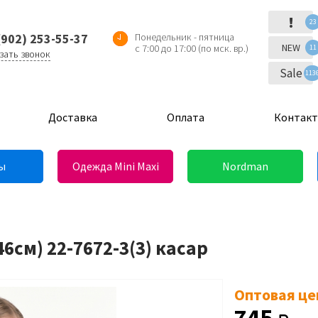
!
23
(902) 253-55-37
Понедельник - пятница
NEW
с 7:00 до 17:00 (по мск. вр.)
11
зать звонок
Sale
113
Доставка
Оплата
Контак
ы
Одежда Mini Maxi
Nordman
6см) 22-7672-3(3) касар
Оптовая це
745