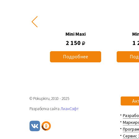
Mini Maxi
Mini Maxi
Min
1 015
2 150
1 
одробнее
Подробнее
Под
© Pokupkiru, 2010 - 2025
Ак
Разработка сайта
ЛианСофт
Разрабо
Маркиро
Програм
Сервис 