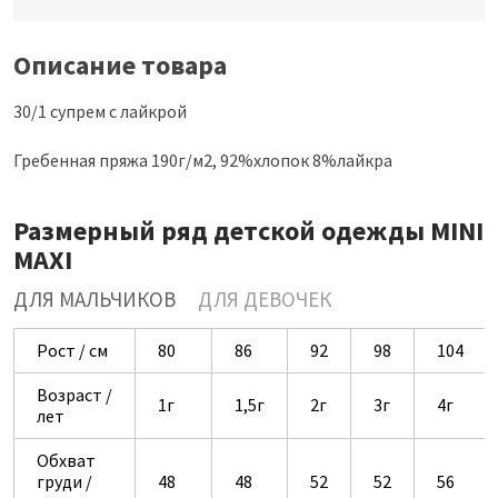
Описание товара
30/1 супрем с лайкрой
Гребенная пряжа 190г/м2, 92%хлопок 8%лайкра
Размерный ряд детской одежды MINI
MAXI
ДЛЯ МАЛЬЧИКОВ
ДЛЯ ДЕВОЧЕК
Рост / см
80
86
92
98
104
Возраст /
1г
1,5г
2г
3г
4г
лет
Обхват
груди /
48
48
52
52
56