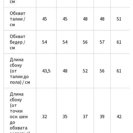
см
Обхват
талии /
45
45
48
48
51
см
Обхват
бедер /
54
54
56
57
61
см
Длина
сбоку
(от
43,5
48
52
56
61
талии до
пола) / см
Длина
сбоку
(от
точки
осн. шеи
32
35
37
39
42
до
обхвата