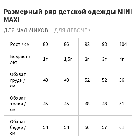
Размерный ряд детской одежды MINI
MAXI
ДЛЯ МАЛЬЧИКОВ
ДЛЯ ДЕВОЧЕК
Рост / см
80
86
92
98
104
Возраст /
1г
1,5г
2г
3г
4г
лет
Обхват
груди /
48
48
52
52
56
см
Обхват
талии /
45
45
48
48
51
см
Обхват
бедер /
54
54
56
57
61
см