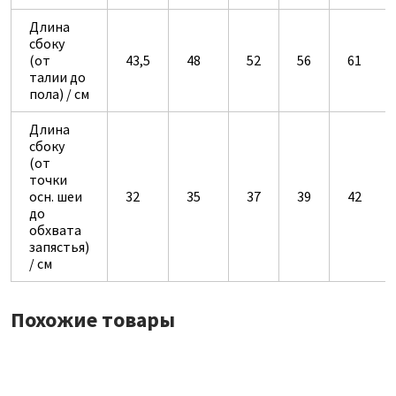
Длина
сбоку
(от
43,5
48
52
56
61
талии до
пола) / см
Длина
сбоку
(от
точки
осн. шеи
32
35
37
39
42
до
обхвата
запястья)
/ см
Похожие товары