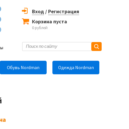
Вход
/
Регистрация
Корзина пуста
0
рублей
6
ты
Обувь Nordman
Одежда Nordman
й
на