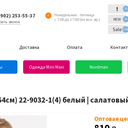
!
23
(902) 253-55-37
Понедельник - пятница
NEW
с 7:00 до 17:00 (по мск. вр.)
11
зать звонок
Sale
113
Доставка
Оплата
Контак
ы
Одежда Mini Maxi
Nordman
4см) 22-9032-1(4) белый | салатовы
Оптовая це
810