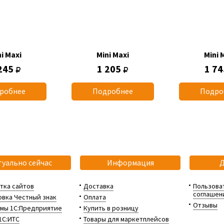
i Maxi
Mini Maxi
Mini 
245
1 205
1 7
робнее
Подробнее
Подро
туально сейчас
Информация
тка сайтов
Доставка
Пользова
соглашен
вка Честный знак
Оплата
Отзывы
мы 1С:Предприятие
Купить в розницу
1С:ИТС
Товары для маркетплейсов