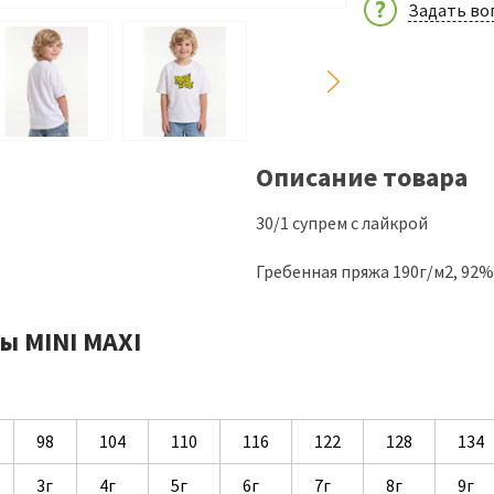
Задать во
Описание товара
30/1 супрем с лайкрой
Гребенная пряжа 190г/м2, 92
ы MINI MAXI
98
104
110
116
122
128
134
3г
4г
5г
6г
7г
8г
9г