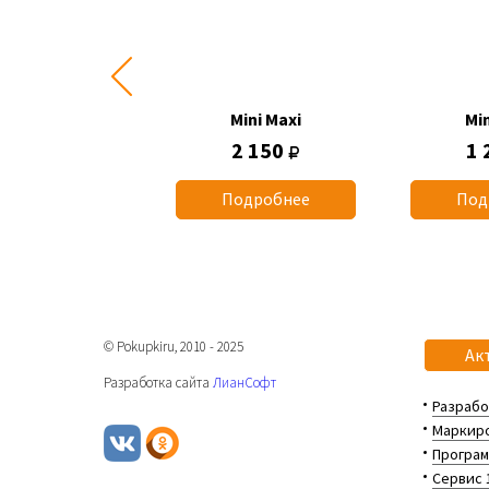
Mini Maxi
Mini Maxi
Min
1 015
2 150
1 
одробнее
Подробнее
Под
© Pokupkiru, 2010 - 2025
Ак
Разработка сайта
ЛианСофт
Разрабо
Маркиро
Програм
Сервис 