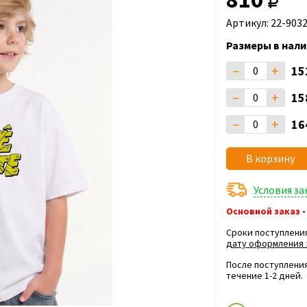
Артикул: 22-903
Размеры в нали
–
+
15
–
+
15
–
+
16
В корзину
Условия з
Основной заказ
-
Сроки поступлени
дату оформления 
После поступления
течение 1-2 дней.