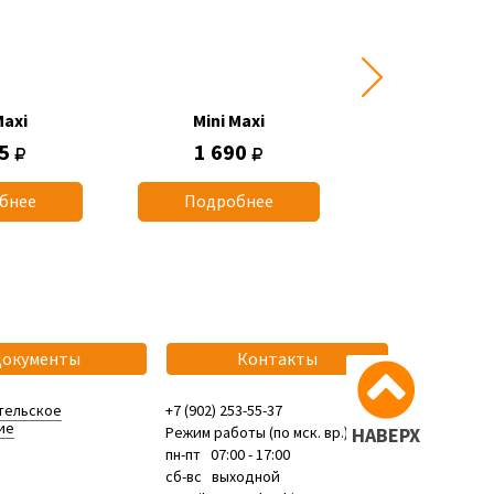
Maxi
Mini Maxi
Mini Max
45
1 690
1 745
бнее
Подробнее
Подробн
Документы
Контакты
тельское
+7 (902) 253-55-37
ие
Режим работы (по мск. вр.):
НАВЕРХ
пн-пт 07:00 - 17:00
сб-вс выходной