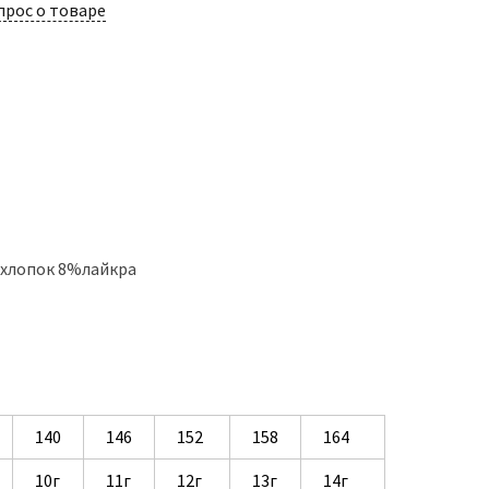
прос о товаре
%хлопок 8%лайкра
140
146
152
158
164
10г
11г
12г
13г
14г