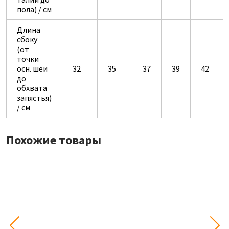
пола) / см
Длина
сбоку
(от
точки
осн. шеи
32
35
37
39
42
до
обхвата
запястья)
/ см
Похожие товары