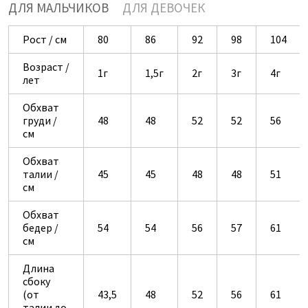
ДЛЯ МАЛЬЧИКОВ
ДЛЯ ДЕВОЧЕК
Рост / см
80
86
92
98
104
Возраст /
1г
1,5г
2г
3г
4г
лет
Обхват
груди /
48
48
52
52
56
см
Обхват
талии /
45
45
48
48
51
см
Обхват
бедер /
54
54
56
57
61
см
Длина
сбоку
(от
43,5
48
52
56
61
талии до