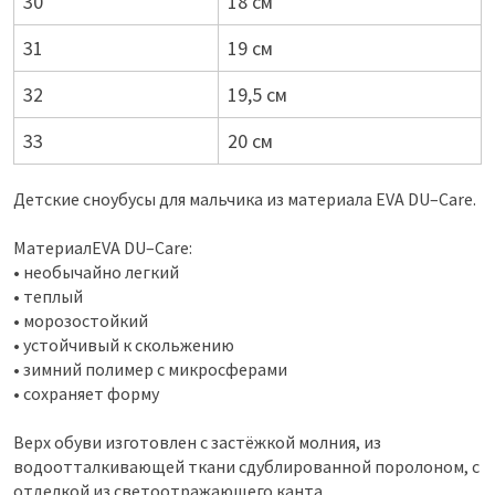
30
18 см
31
19 см
32
19,5 см
33
20 см
Детские сноубусы для мальчика из материала EVA DU–Care.
МатериалEVA DU–Care:
• необычайно легкий
• теплый
• морозостойкий
• устойчивый к скольжению
• зимний полимер с микросферами
• сохраняет форму
Верх обуви изготовлен с застёжкой молния, из
водоотталкивающей ткани сдублированной поролоном, с
отделкой из светоотражающего канта.