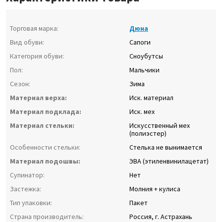
Торговая марка:
Дюна
Вид обуви:
Сапоги
Категория обуви:
Сноубутсы
Пол:
Мальчики
Сезон:
Зима
Материал верха:
Иск. материал
Материал подклада:
Иск. мех
Материал стельки:
Искусственный мех
(полиэстер)
Особенности стельки:
Стелька не вынимается
Материал подошвы:
ЭВА (этиленвинилацетат)
Супинатор:
Нет
Застежка:
Молния + кулиса
Тип упаковки:
Пакет
Страна производитель:
Россия, г. Астрахань