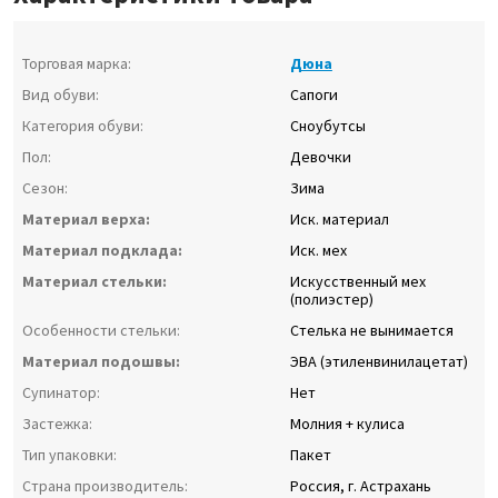
Торговая марка:
Дюна
Вид обуви:
Сапоги
Категория обуви:
Сноубутсы
Пол:
Девочки
Сезон:
Зима
Материал верха:
Иск. материал
Материал подклада:
Иск. мех
Материал стельки:
Искусственный мех
(полиэстер)
Особенности стельки:
Стелька не вынимается
Материал подошвы:
ЭВА (этиленвинилацетат)
Супинатор:
Нет
Застежка:
Молния + кулиса
Тип упаковки:
Пакет
Страна производитель:
Россия, г. Астрахань