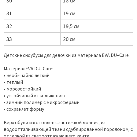
30
18 см
31
19 см
32
19,5 см
33
20 см
Детские сноубусы для девочки из материала EVA DU–Care.
МатериалEVA DU–Care:
• необычайно легкий
• теплый
• морозостойкий
• устойчивый к скольжению
• зимний полимер с микросферами
• сохраняет форму
Верх обуви изготовлен с застёжкой молния, из
водоотталкивающей ткани сдублированной поролоном, с
отделкой из светоотражающего канта.