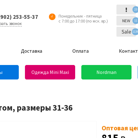
!
23
(902) 253-55-37
Понедельник - пятница
NEW
с 7:00 до 17:00 (по мск. вр.)
11
зать звонок
Sale
113
Доставка
Оплата
Контак
ы
Одежда Mini Maxi
Nordman
том, размеры 31-36
Оптовая це
815