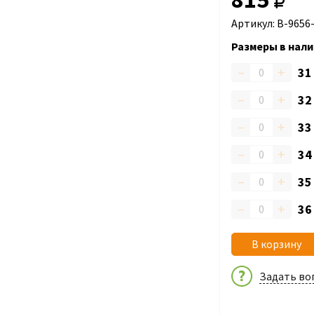
Артикул: B-9656
Размеры в нали
–
+
3
–
+
3
–
+
3
–
+
3
–
+
3
–
+
3
В корзину
Задать во