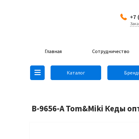
+7 
Зака
Главная
Сотрудничество
Каталог
Бренд
B-9656-A Tom&Miki Кеды оп