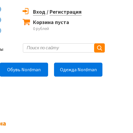
Вход
/
Регистрация
Корзина пуста
0
рублей
6
ты
Обувь Nordman
Одежда Nordman
на